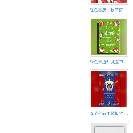
红色喜庆中秋节情满中秋祝福活动邀请函
绿色卡通61儿童节活动邀请函六一幼儿园亲子活动邀请
春节拜新年模板/企业/私人拜年模板春节贺卡