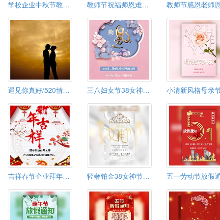
学校企业中秋节教师节祝福贺卡节日电子贺卡模板
教师节祝福师恩难忘感谢老师
遇见你真好/520情人节表白
三八妇女节38女神节女王节女生节活动邀请
吉祥春节企业拜年新年个人祝福春节贺卡新春祝福
轻奢铂金38女神节妇女节商场活动促销邀请函通用