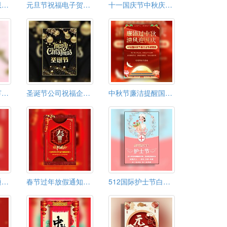
教师节感恩老师恩师祝福贺卡相册
元旦节祝福电子贺卡模板新春贺卡新年贺卡春节贺卡
十一国庆节中秋庆祝活动建国73周年党政党建活动邀请
小清新风格母亲节祝福电子贺卡
圣诞节公司祝福企业祝福个人祝福通用模板
中秋节廉洁提醒国庆节廉洁提醒中秋国庆双节廉洁提醒
五一劳动节放假通知时间安排
春节过年放假通知春节放假通知
512国际护士节白衣天使