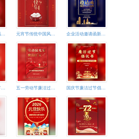
春节贺卡拜年祝福贺岁企业宣传模板
元宵节传统中国风介绍节日祝福企业节日宣传
企业活动邀请函新品推介会年终表彰年会盛典节目
马年吉祥新年春节拜年祝福视频贺卡模板
五一劳动节廉洁过节倡议书
国庆节廉洁过节倡议书廉洁过节提醒倡议书