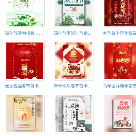
端午节活动模板，端午佳节模板，端午促销模板
端午节廉洁过节倡议书端午节廉洁提示函廉洁过节
元旦祝福春节贺卡喜庆欢度新春快乐企业祝福
新年快乐春节贺卡学校公司元旦跨年迎新晚会邀请