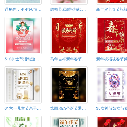
遇见你，刚刚好/情人节520表白告白相册
教师节感谢祝福模板贺卡电子相册模板通用
512护士节活动邀请函护士节贺卡
马年吉祥新年春节放假通知过年放假图片
61六一儿童节亲子活动邀请函
炫丽动态圣诞节通用邀请函