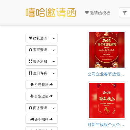
邀请函模板
下拉菜单
婚礼邀请
下拉菜单
宝宝邀请
下拉菜单
聚会通知
下拉菜单
生日寿宴
公司企业春节放假通知祝福电子贺卡模板
乔迁新居
开业邀请
下拉菜单
商务邀请
企业招聘
拜新年模板个人企业新年春节祝福拜年模板春节贺卡