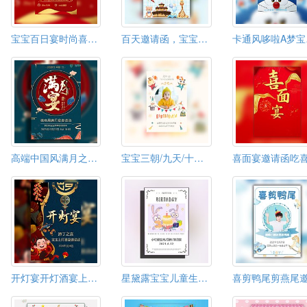
宝宝百日宴时尚喜庆邀请函
百天邀请函，宝宝百日宴
卡通风
高端中国风满月之喜满月宴宝宝宴宝宝喜宴邀请函
宝宝三朝/九天/十二天/周岁生日出生邀请函
开灯宴开灯酒宴上灯宴点灯酒邀请函
星黛露宝宝儿童生日周岁百日满月宴邀请函请柬