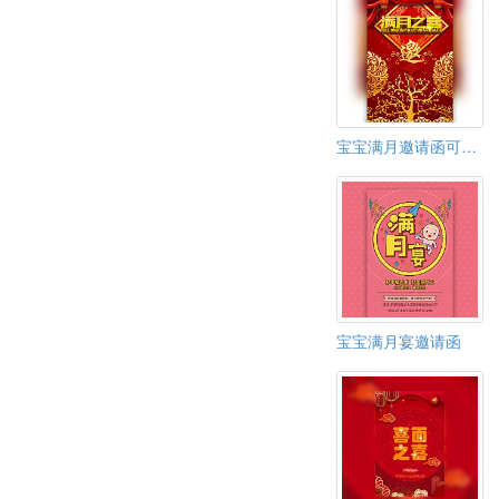
宝宝满月邀请函可爱宝宝相册通用模板纪念册
宝宝满月宴邀请函