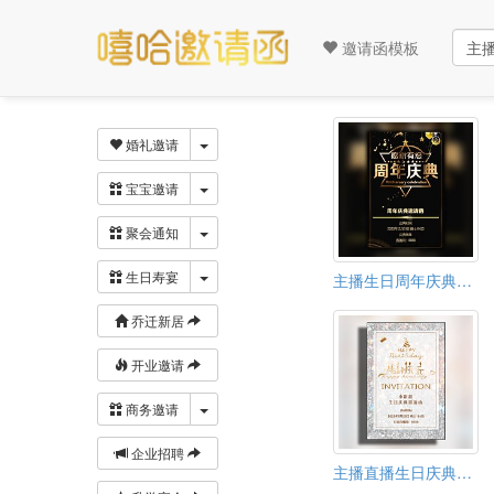
邀请函模板
下拉菜单
婚礼邀请
下拉菜单
宝宝邀请
下拉菜单
聚会通知
下拉菜单
生日寿宴
主播生日周年庆典直播百日庆典邀请函请柬
乔迁新居
开业邀请
下拉菜单
商务邀请
企业招聘
主播直播生日庆典活动邀请函