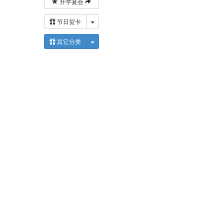
升学宴会
下拉菜单
节日贺卡
下拉菜单
其它分类